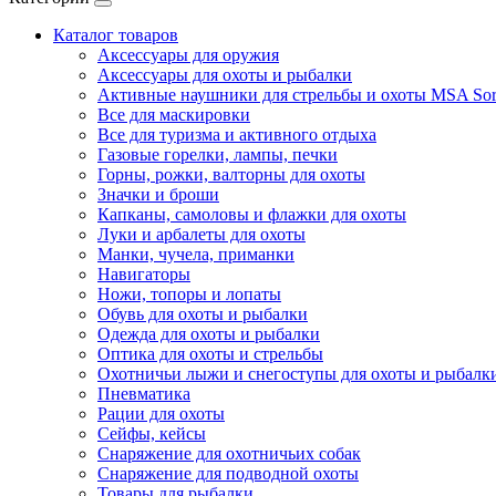
Каталог товаров
Аксессуары для оружия
Аксессуары для охоты и рыбалки
Активные наушники для стрельбы и охоты MSA Sor
Все для маскировки
Все для туризма и активного отдыха
Газовые горелки, лампы, печки
Горны, рожки, валторны для охоты
Значки и броши
Капканы, самоловы и флажки для охоты
Луки и арбалеты для охоты
Манки, чучела, приманки
Навигаторы
Ножи, топоры и лопаты
Обувь для охоты и рыбалки
Одежда для охоты и рыбалки
Оптика для охоты и стрельбы
Охотничьи лыжи и снегоступы для охоты и рыбалк
Пневматика
Рации для охоты
Сейфы, кейсы
Снаряжение для охотничьих собак
Снаряжение для подводной охоты
Товары для рыбалки