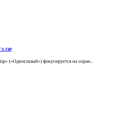
YCLOP
lop» («Одноглазый») фокусируется на охран..