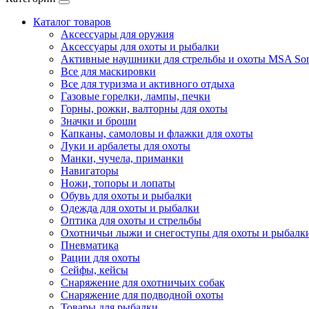
Каталог товаров
Аксессуары для оружия
Аксессуары для охоты и рыбалки
Активные наушники для стрельбы и охоты MSA Sor
Все для маскировки
Все для туризма и активного отдыха
Газовые горелки, лампы, печки
Горны, рожки, валторны для охоты
Значки и броши
Капканы, самоловы и флажки для охоты
Луки и арбалеты для охоты
Манки, чучела, приманки
Навигаторы
Ножи, топоры и лопаты
Обувь для охоты и рыбалки
Одежда для охоты и рыбалки
Оптика для охоты и стрельбы
Охотничьи лыжи и снегоступы для охоты и рыбалк
Пневматика
Рации для охоты
Сейфы, кейсы
Снаряжение для охотничьих собак
Снаряжение для подводной охоты
Товары для рыбалки