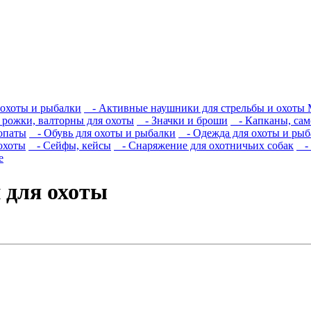
охоты и рыбалки
- Активные наушники для стрельбы и охоты 
рожки, валторны для охоты
- Значки и броши
- Капканы, сам
опаты
- Обувь для охоты и рыбалки
- Одежда для охоты и рыб
охоты
- Сейфы, кейсы
- Снаряжение для охотничьих собак
- 
е
 для охоты