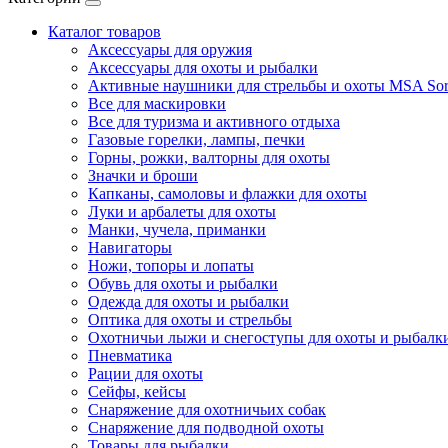
Каталог товаров
Аксессуары для оружия
Аксессуары для охоты и рыбалки
Активные наушники для стрельбы и охоты MSA Sor
Все для маскировки
Все для туризма и активного отдыха
Газовые горелки, лампы, печки
Горны, рожки, валторны для охоты
Значки и броши
Капканы, самоловы и флажки для охоты
Луки и арбалеты для охоты
Манки, чучела, приманки
Навигаторы
Ножи, топоры и лопаты
Обувь для охоты и рыбалки
Одежда для охоты и рыбалки
Оптика для охоты и стрельбы
Охотничьи лыжи и снегоступы для охоты и рыбалк
Пневматика
Рации для охоты
Сейфы, кейсы
Снаряжение для охотничьих собак
Снаряжение для подводной охоты
Товары для рыбалки