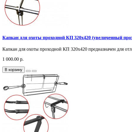
Капкан для охоты проходной КП 320x420 (увеличенный про
Капкан для охоты проходной КП 320x420 предназначен для отло
1 000.00 р.
В корзину